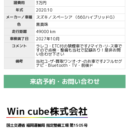
諸費用
3万円
年式
2020.10
メーカー／車種
スズキ／スペーシア （660ハイブリッドG）
色
黒真珠
走行距離
49000 km
車検満了日
2027年10月
コメント
ラレコ・ETC付の禁煙車です♪マイカ-リ-ス車で
すので点検・整備も当社で記録あり！是非お問
い合わせ下さい
備考
当社ユ-ザ-買取ワンオ-ナ-のお車です♪フルセグ
ナビ・Bluetooth・TV・前後ド
来店予約・お問い合わせ
国土交通省 福岡運輸局 指定整備工場 第1505号