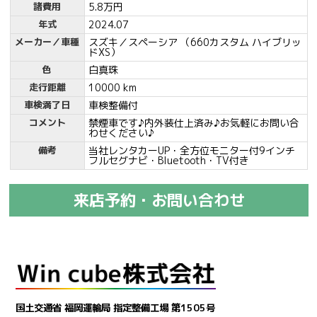
諸費用
5.8万円
年式
2024.07
メーカー／車種
スズキ／スペーシア （660カスタム ハイブリッ
ドXS）
色
白真珠
走行距離
10000 km
車検満了日
車検整備付
コメント
禁煙車です♪内外装仕上済み♪お気軽にお問い合
わせください♪
備考
当社レンタカーUP・全方位モニター付9インチ
フルセグナビ・Bluetooth・TV付き
来店予約・お問い合わせ
国土交通省 福岡運輸局 指定整備工場 第1505号